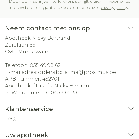
Door op inschrijven te klikken, schrijft u zich in voor onze
nieuwsbrief en gaat u akkoord met onze
privacy policy
.
Neem contact met ons op
Apotheek Nicky Bertrand
Zuidlaan 66
9630
Munkzwalm
Telefoon:
055 49 98 62
E-mailadres:
orders.bdfarma@
proximus.be
APB nummer:
452701
Apotheek titularis:
Nicky Bertrand
BTW nummer:
BE0458341331
Klantenservice
FAQ
Uw apotheek