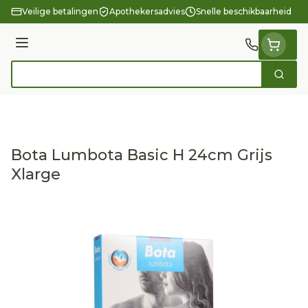
Ga naar de inhoud
Veilige betalingen
Apothekersadvies
Snelle beschikbaarheid
Menu
Zoek
Product, merk, categorie...
Bota Lumbota Basic H 24cm Grijs
Xlarge