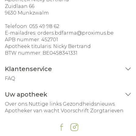
Zuidlaan 66
9630
Munkzwalm
Telefoon:
055 49 98 62
E-mailadres:
orders.bdfarma@
proximus.be
APB nummer:
452701
Apotheek titularis:
Nicky Bertrand
BTW nummer:
BE0458341331
Klantenservice
FAQ
Uw apotheek
Over ons
Nuttige links
Gezondheidsnieuws
Apotheker van wacht
Voorschrift
Zorgtarieven