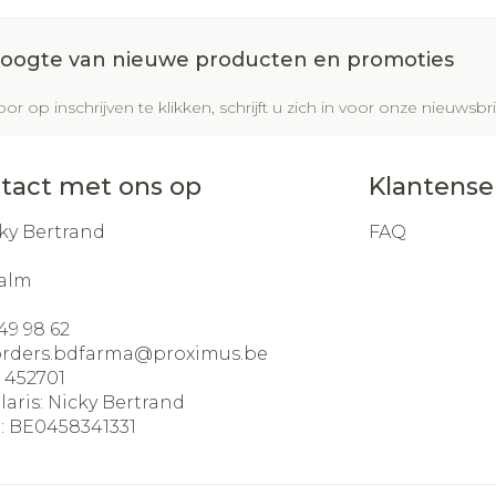
 hoogte van nieuwe producten en promoties
or op inschrijven te klikken, schrijft u zich in voor onze nieuws
tact met ons op
Klantense
ky Bertrand
FAQ
alm
49 98 62
orders.bdfarma@
proximus.be
:
452701
laris:
Nicky Bertrand
:
BE0458341331