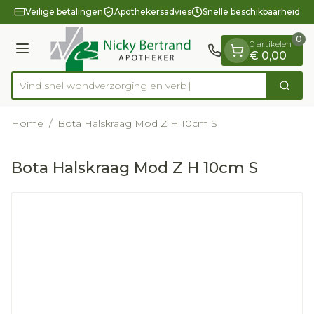
Dia 1 van 1
Ga naar de inhoud
Veilige betalingen
Apothekersadvies
Snelle beschikbaarheid
0
0 artikelen
Menu
€ 0,00
Vind snel wondverzorging
Zoek
Product, merk, categorie...
Home
/
Bota Halskraag Mod Z H 10cm S
Bota Halskraag Mod Z H 10cm S