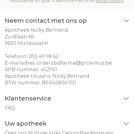
nieuwsbrief en gaat u akkoord met onze
privacy policy
.
Neem contact met ons op
Apotheek Nicky Bertrand
Zuidlaan 66
9630
Munkzwalm
Telefoon:
055 49 98 62
E-mailadres:
orders.bdfarma@
proximus.be
APB nummer:
452701
Apotheek titularis:
Nicky Bertrand
BTW nummer:
BE0458341331
Klantenservice
FAQ
Uw apotheek
Over ons
Nuttige links
Gezondheidsnieuws