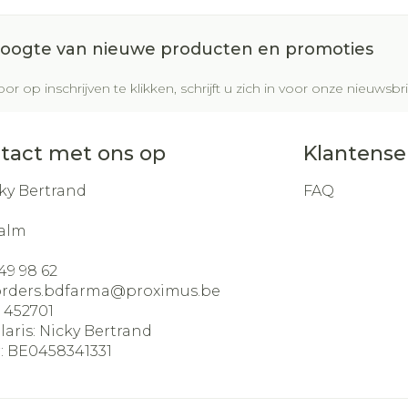
 hoogte van nieuwe producten en promoties
or op inschrijven te klikken, schrijft u zich in voor onze nieuws
tact met ons op
Klantense
ky Bertrand
FAQ
alm
49 98 62
orders.bdfarma@
proximus.be
:
452701
laris:
Nicky Bertrand
:
BE0458341331