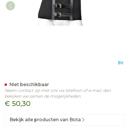
Bota Ceintuur H 20cm Zw
Niet beschikbaar
Neem contact op met ons via telefoon of e-mail, dan
bekijken we samen de mogelijkheden.
€ 50,30
Bekijk alle producten van Bota