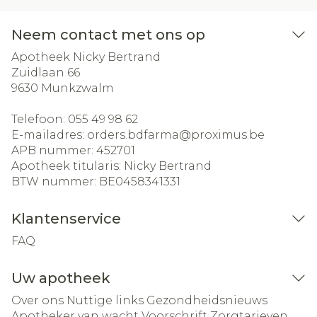
Neem contact met ons op
Apotheek Nicky Bertrand
Zuidlaan 66
9630
Munkzwalm
Telefoon:
055 49 98 62
E-mailadres:
orders.bdfarma@
proximus.be
APB nummer:
452701
Apotheek titularis:
Nicky Bertrand
BTW nummer:
BE0458341331
Klantenservice
FAQ
Uw apotheek
Over ons
Nuttige links
Gezondheidsnieuws
Apotheker van wacht
Voorschrift
Zorgtarieven