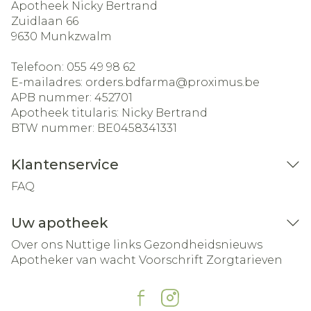
Apotheek Nicky Bertrand
Zuidlaan 66
9630
Munkzwalm
Telefoon:
055 49 98 62
E-mailadres:
orders.bdfarma@
proximus.be
APB nummer:
452701
Apotheek titularis:
Nicky Bertrand
BTW nummer:
BE0458341331
Klantenservice
FAQ
Uw apotheek
Over ons
Nuttige links
Gezondheidsnieuws
Apotheker van wacht
Voorschrift
Zorgtarieven