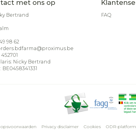
tact met ons op
Klantense
ky Bertrand
FAQ
alm
49 98 62
orders.bdfarma@
proximus.be
:
452701
laris:
Nicky Bertrand
:
BE0458341331
oopsvoorwaarden
Privacy disclaimer
Cookies
ODR-platform