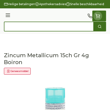
Ga naar de inhoud
Veilige betalingen
Apothekersadvies
Snelle beschikbaarheid
Menu
Zoek
Product, merk, categorie...
Zincum Metallicum 15ch Gr 4g
Boiron
Geneesmiddel