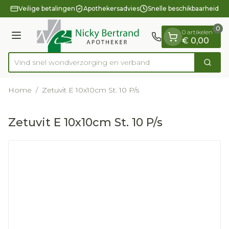
Dia 1 van 1
Ga naar de inhoud
Veilige betalingen
Apothekersadvies
Snelle beschikbaarheid
0
0 artikelen
Menu
€ 0,00
Vind snel wondverzorging en verband
Zoek
Product, merk, categorie...
Home
/
Zetuvit E 10x10cm St. 10 P/s
Zetuvit E 10x10cm St. 10 P/s