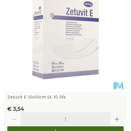
Hoeveelheid
10 p/s
Verpakking
Kamertemperatuur (15°C -
Behoud
25°C)
Zetuvit E 10x10cm St. 10 P/s
€ 3,54
Aantal