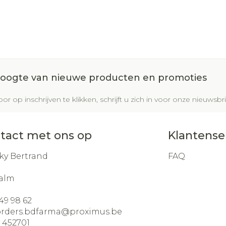
 hoogte van nieuwe producten en promoties
or op inschrijven te klikken, schrijft u zich in voor onze nieuws
tact met ons op
Klantense
ky Bertrand
FAQ
alm
49 98 62
orders.bdfarma@
proximus.be
:
452701