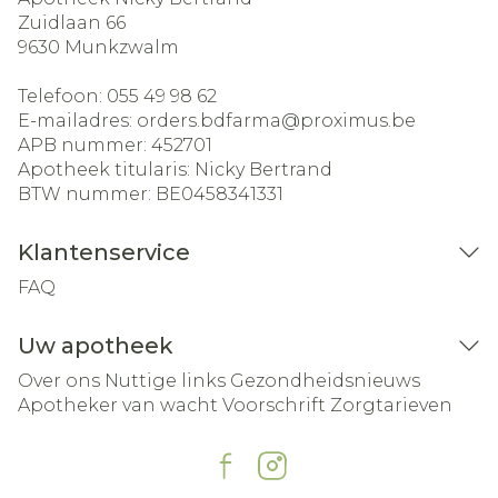
Zuidlaan 66
9630
Munkzwalm
Telefoon:
055 49 98 62
E-mailadres:
orders.bdfarma@
proximus.be
APB nummer:
452701
Apotheek titularis:
Nicky Bertrand
BTW nummer:
BE0458341331
Klantenservice
FAQ
Uw apotheek
Over ons
Nuttige links
Gezondheidsnieuws
Apotheker van wacht
Voorschrift
Zorgtarieven