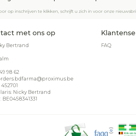
or op inschrijven te klikken, schrijft u zich in voor onze nieuws
tact met ons op
Klantense
ky Bertrand
FAQ
alm
49 98 62
orders.bdfarma@
proximus.be
:
452701
laris:
Nicky Bertrand
:
BE0458341331