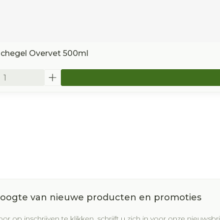
chegel Overvet 500ml
 hoogte van nieuwe producten en promoties
or op inschrijven te klikken, schrijft u zich in voor onze nieuws