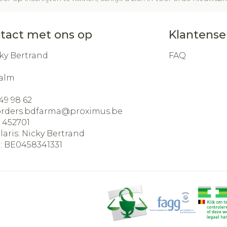
tact met ons op
Klantense
ky Bertrand
FAQ
alm
49 98 62
orders.bdfarma@
proximus.be
:
452701
laris:
Nicky Bertrand
:
BE0458341331