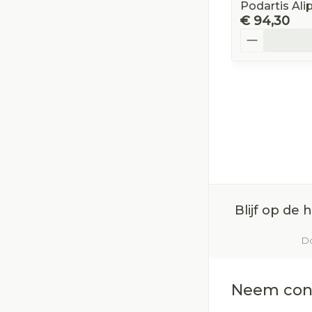
Podartis Al
€ 94,30
Aantal
Blijf op de
Do
Neem con