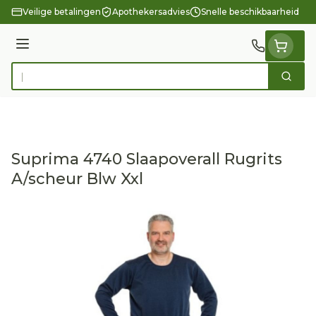
Ga naar de inhoud
Veilige betalingen
Apothekersadvies
Snelle beschikbaarheid
Menu
Zoek
Product, merk, categorie...
Suprima 4740 Slaapoverall Rugrits
A/scheur Blw Xxl