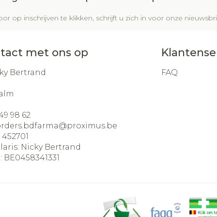
or op inschrijven te klikken, schrijft u zich in voor onze nieuws
tact met ons op
Klantense
ky Bertrand
FAQ
alm
49 98 62
orders.bdfarma@
proximus.be
:
452701
laris:
Nicky Bertrand
:
BE0458341331