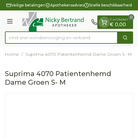
Dia 1 van 1
Ga naar de inhoud
Veilige betalingen
Apothekersadvies
Snelle beschikbaarheid
0
0 artikelen
Menu
€ 0,00
Vind snel wondverzorging en verband
Zoek
Product, merk, categorie...
Home
/
Suprima 4070 Patientenhemd Dame Groen S- M
Suprima 4070 Patientenhemd
Dame Groen S- M