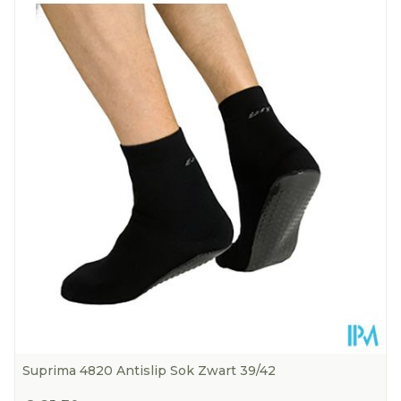
Lengte
260 mm
Diepte
5 mm
Kamertemperatuur (15°C -
Behoud
25°C)
Suprima 4820 Antislip Sok Zwart 39/42