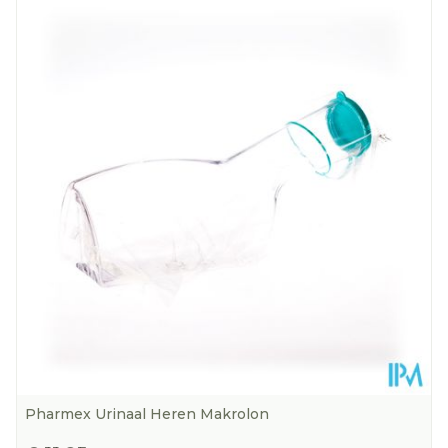
Lengte
300 mm
Diepte
40 mm
Kamertemperatuur (15°C -
Behoud
25°C)
Pharmex Urinaal Heren Makrolon