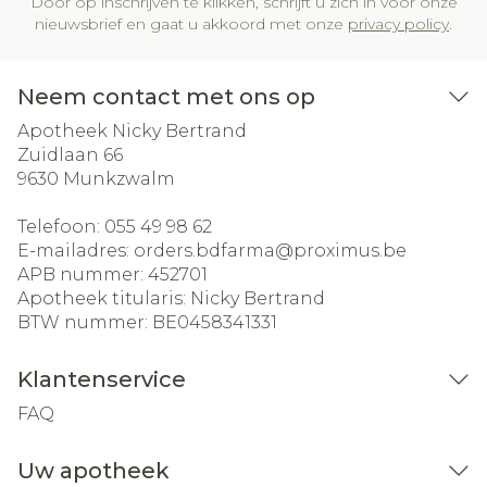
Door op inschrijven te klikken, schrijft u zich in voor onze
nieuwsbrief en gaat u akkoord met onze
privacy policy
.
Neem contact met ons op
Apotheek Nicky Bertrand
Zuidlaan 66
9630
Munkzwalm
Telefoon:
055 49 98 62
E-mailadres:
orders.bdfarma@
proximus.be
APB nummer:
452701
Apotheek titularis:
Nicky Bertrand
BTW nummer:
BE0458341331
Klantenservice
FAQ
Uw apotheek