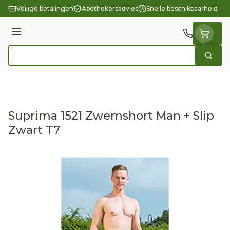
Ga naar de inhoud
Veilige betalingen
Apothekersadvies
Snelle beschikbaarheid
Menu
Zoek
Product, merk, categorie...
Suprima 1521 Zwemshort Man + Slip
Zwart T7