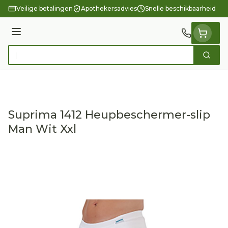
Ga naar de inhoud
Veilige betalingen
Apothekersadvies
Snelle beschikbaarheid
Menu
Zoek
Product, merk, categorie...
Suprima 1412 Heupbeschermer-slip
Man Wit Xxl