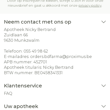
Door op inschrijven te klikken, schrijft u zich in voor onze
nieuwsbrief en gaat u akkoord met onze
privacy policy
.
Neem contact met ons op
Apotheek Nicky Bertrand
Zuidlaan 66
9630
Munkzwalm
Telefoon:
055 49 98 62
E-mailadres:
orders.bdfarma@
proximus.be
APB nummer:
452701
Apotheek titularis:
Nicky Bertrand
BTW nummer:
BE0458341331
Klantenservice
FAQ
Uw apotheek