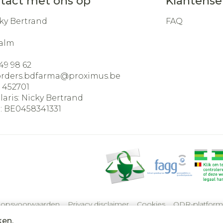
tact met ons op
Klantense
ky Bertrand
FAQ
alm
49 98 62
orders.bdfarma@
proximus.be
:
452701
laris:
Nicky Bertrand
:
BE0458341331
oopsvoorwaarden
Privacy disclaimer
Cookies
ODR-platform
ken.