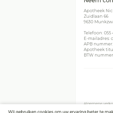
Neem con
Apotheek Nic
Zuidlaan 66
9630
Munkzw
Telefoon:
055 
E-mailadres:
APB nummer
Apotheek titu
BTW nummer
Algemene verk
Wij gebruiken cookies om uw ervaring beter te ma