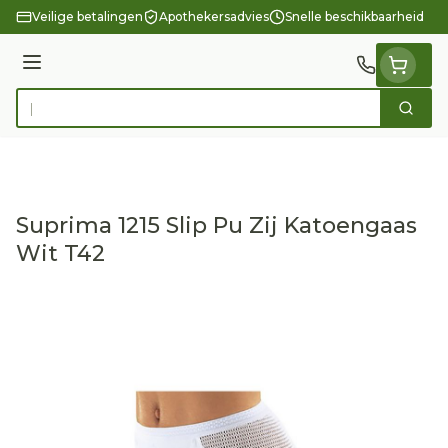
Ga naar de inhoud
Veilige betalingen
Apothekersadvies
Snelle beschikbaarheid
Menu
Zoek
Product, merk, categorie...
Suprima 1215 Slip Pu Zij Katoengaas
Wit T42