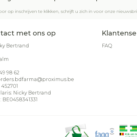
or op inschrijven te klikken, schrijft u zich in voor onze nieuws
tact met ons op
Klantense
ky Bertrand
FAQ
alm
49 98 62
orders.bdfarma@
proximus.be
:
452701
laris:
Nicky Bertrand
:
BE0458341331