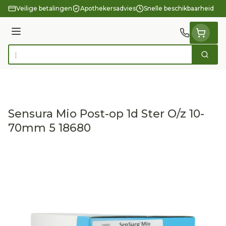
Ga naar de inhoud
Veilige betalingen
Apothekersadvies
Snelle beschikbaarheid
Menu
Zoek
Product, merk, categorie...
Sensura Mio Post-op 1d Ster O/z 10-
70mm 5 18680