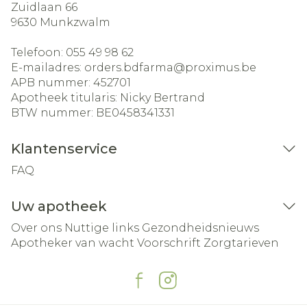
Zuidlaan 66
9630
Munkzwalm
Telefoon:
055 49 98 62
E-mailadres:
orders.bdfarma@
proximus.be
APB nummer:
452701
Apotheek titularis:
Nicky Bertrand
BTW nummer:
BE0458341331
Klantenservice
FAQ
Uw apotheek
Over ons
Nuttige links
Gezondheidsnieuws
Apotheker van wacht
Voorschrift
Zorgtarieven