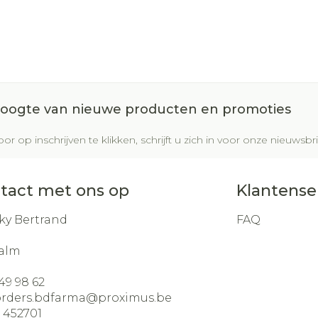
 hoogte van nieuwe producten en promoties
or op inschrijven te klikken, schrijft u zich in voor onze nieuws
tact met ons op
Klantense
ky Bertrand
FAQ
alm
49 98 62
orders.bdfarma@
proximus.be
:
452701