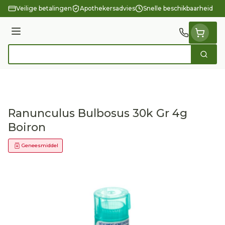
Ga naar de inhoud
Veilige betalingen
Apothekersadvies
Snelle beschikbaarheid
Menu
Zoek
Product, merk, categorie...
Ranunculus Bulbosus 30k Gr 4g
Boiron
Geneesmiddel