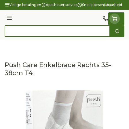
Ga naar de inhoud
Veilige betalingen
Apothekersadvies
Snelle beschikbaarheid
Menu
Zoek
Product, merk, categorie...
Push Care Enkelbrace Rechts 35-
38cm T4