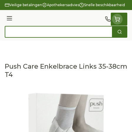
Ga naar de inhoud
Veilige betalingen
Apothekersadvies
Snelle beschikbaarheid
Menu
Zoek
Product, merk, categorie...
Push Care Enkelbrace Links 35-38cm
T4