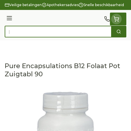
Ga naar de inhoud
Veilige betalingen
Apothekersadvies
Snelle beschikbaarheid
Menu
Zoek
Product, merk, categorie...
Pure Encapsulations B12 Folaat Pot
Zuigtabl 90