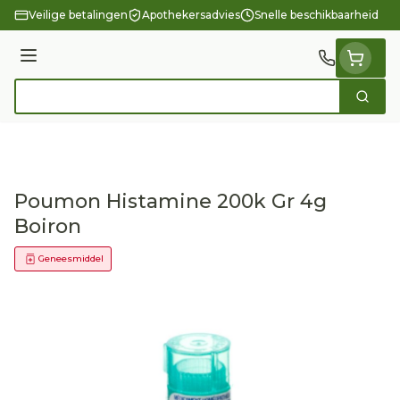
Ga naar de inhoud
Veilige betalingen
Apothekersadvies
Snelle beschikbaarheid
Menu
Zoek
Product, merk, categorie...
Poumon Histamine 200k Gr 4g
Boiron
Geneesmiddel