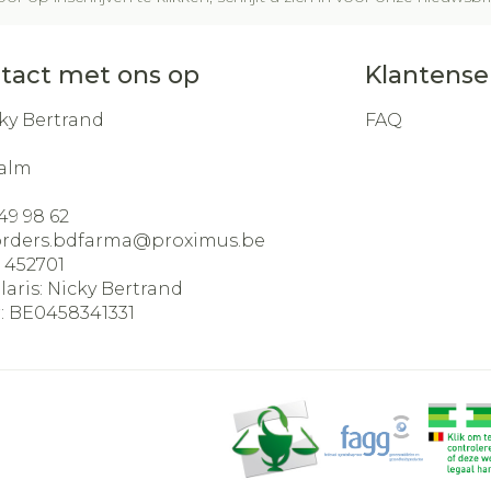
tact met ons op
Klantense
ky Bertrand
FAQ
alm
49 98 62
orders.bdfarma@
proximus.be
:
452701
laris:
Nicky Bertrand
:
BE0458341331