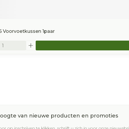
6 Voorvoetkussen 1paar
 hoogte van nieuwe producten en promoties
or op inschrijven te klikken, schrijft u zich in voor onze nieuws