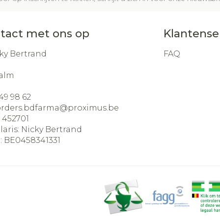
tact met ons op
Klantense
ky Bertrand
FAQ
alm
49 98 62
orders.bdfarma@
proximus.be
:
452701
laris:
Nicky Bertrand
:
BE0458341331