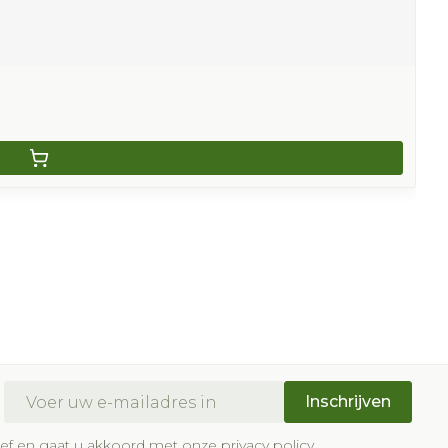
E-mail adres
Inschrijven
brief en gaat u akkoord met onze
privacy policy
.