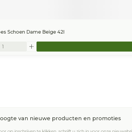
ipes Schoen Dame Beige 42l
 hoogte van nieuwe producten en promoties
or op inschrijven te klikken, schrijft u zich in voor onze nieuws