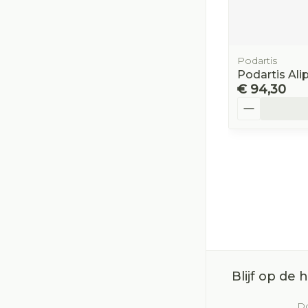
Podartis
Podartis Al
€ 94,30
Aantal
Blijf op de
Do