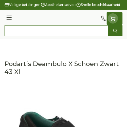
Ga naar de inhoud
Veilige betalingen
Apothekersadvies
Snelle beschikbaarheid
Menu
Zoek
Product, merk, categorie...
Podartis Deambulo X Schoen Zwart
43 Xl