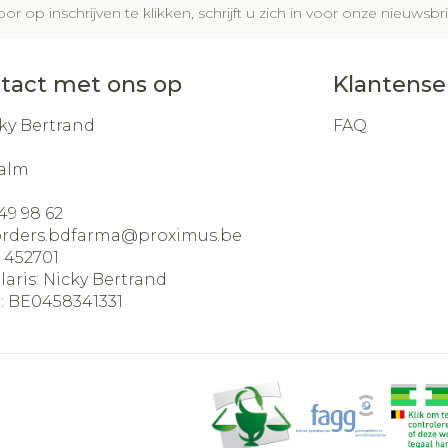
or op inschrijven te klikken, schrijft u zich in voor onze nieuws
tact met ons op
Klantense
ky Bertrand
FAQ
alm
49 98 62
orders.bdfarma@
proximus.be
:
452701
laris:
Nicky Bertrand
:
BE0458341331