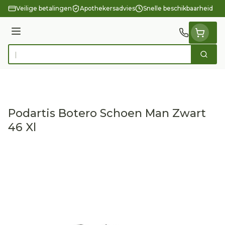
Ga naar de inhoud
Veilige betalingen
Apothekersadvies
Snelle beschikbaarheid
Menu
Zoek
Product, merk, categorie...
Podartis Botero Schoen Man Zwart
46 Xl