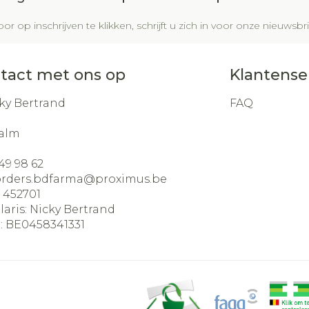
or op inschrijven te klikken, schrijft u zich in voor onze nieuws
tact met ons op
Klantense
ky Bertrand
FAQ
alm
49 98 62
orders.bdfarma@
proximus.be
:
452701
laris:
Nicky Bertrand
:
BE0458341331