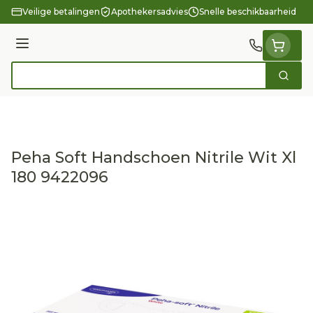
Ga naar de inhoud
Veilige betalingen
Apothekersadvies
Snelle beschikbaarheid
Menu
Zoek
Product, merk, categorie...
Peha Soft Handschoen Nitrile Wit Xl
180 9422096