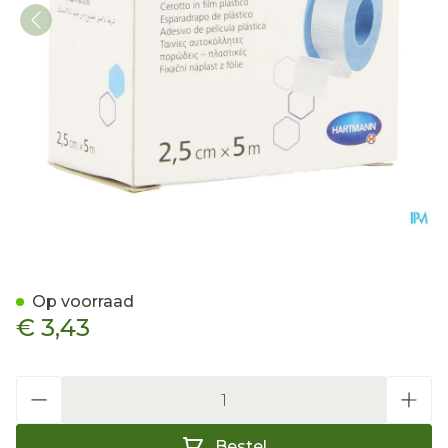
Omnifilm 2,5cmx5m 1 P/s
Op voorraad
€ 3,43
Aantal
Bestel