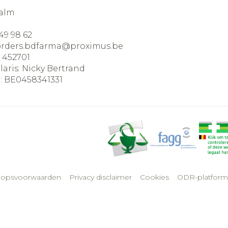
alm
49 98 62
orders.bdfarma@
proximus.be
:
452701
laris:
Nicky Bertrand
:
BE0458341331
oopsvoorwaarden
Privacy disclaimer
Cookies
ODR-platform