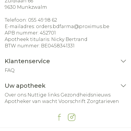
Zuidlaan 66
9630
Munkzwalm
Telefoon:
055 49 98 62
E-mailadres:
orders.bdfarma@
proximus.be
APB nummer:
452701
Apotheek titularis:
Nicky Bertrand
BTW nummer:
BE0458341331
Klantenservice
FAQ
Uw apotheek
Over ons
Nuttige links
Gezondheidsnieuws
Apotheker van wacht
Voorschrift
Zorgtarieven