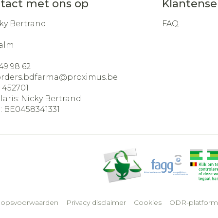
tact met ons op
Klantense
ky Bertrand
FAQ
alm
49 98 62
orders.bdfarma@
proximus.be
:
452701
laris:
Nicky Bertrand
:
BE0458341331
oopsvoorwaarden
Privacy disclaimer
Cookies
ODR-platform