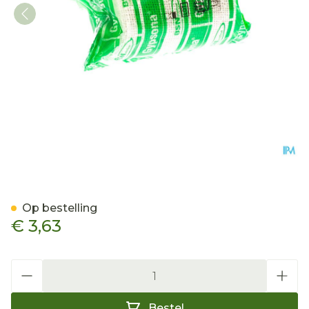
Gypsona Bp 7,5cmx2,70m 
Op bestelling
€ 3,63
Aantal
Bestel