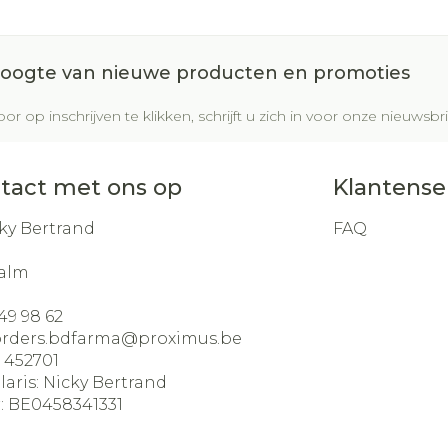
 hoogte van nieuwe producten en promoties
or op inschrijven te klikken, schrijft u zich in voor onze nieuws
tact met ons op
Klantense
ky Bertrand
FAQ
alm
49 98 62
orders.bdfarma@
proximus.be
:
452701
laris:
Nicky Bertrand
:
BE0458341331