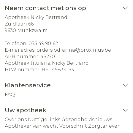
Neem contact met ons op
Apotheek Nicky Bertrand
Zuidlaan 66
9630
Munkzwalm
Telefoon:
055 49 98 62
E-mailadres:
orders.bdfarma@
proximus.be
APB nummer:
452701
Apotheek titularis:
Nicky Bertrand
BTW nummer:
BE0458341331
Klantenservice
FAQ
Uw apotheek
Over ons
Nuttige links
Gezondheidsnieuws
Apotheker van wacht
Voorschrift
Zorgtarieven