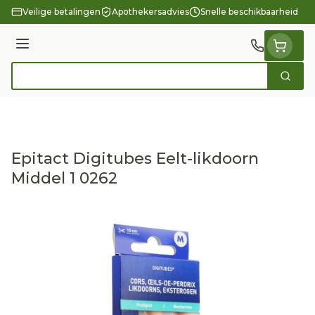
Ga naar de inhoud
Veilige betalingen
Apothekersadvies
Snelle beschikbaarheid
Menu
Zoek
Product, merk, categorie...
Epitact Digitubes Eelt-likdoorn
Middel 1 0262