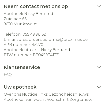
Neem contact met ons op
Apotheek Nicky Bertrand
Zuidlaan 66
9630
Munkzwalm
Telefoon:
055 49 98 62
E-mailadres:
orders.bdfarma@
proximus.be
APB nummer:
452701
Apotheek titularis:
Nicky Bertrand
BTW nummer:
BE0458341331
Klantenservice
FAQ
Uw apotheek
Over ons
Nuttige links
Gezondheidsnieuws
Apotheker van wacht
Voorschrift
Zorgtarieven