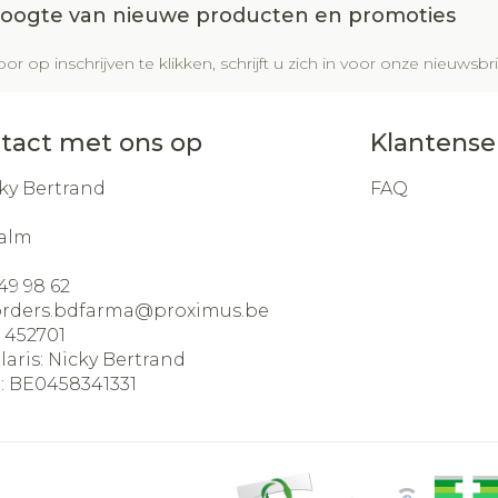
 hoogte van nieuwe producten en promoties
or op inschrijven te klikken, schrijft u zich in voor onze nieuws
tact met ons op
Klantense
ky Bertrand
FAQ
alm
49 98 62
orders.bdfarma@
proximus.be
:
452701
laris:
Nicky Bertrand
:
BE0458341331