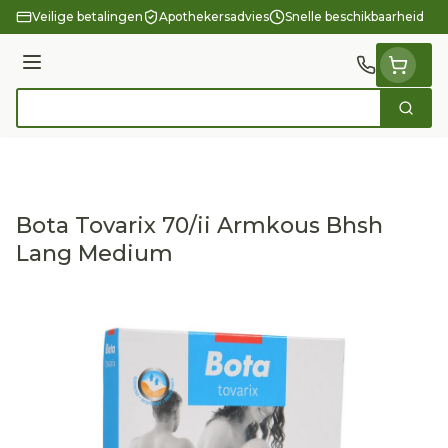
Ga naar de inhoud
Veilige betalingen
Apothekersadvies
Snelle beschikbaarheid
Menu
Zoek
Product, merk, categorie...
Bota Tovarix 70/ii Armkous Bhsh
Lang Medium