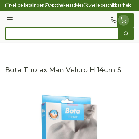
Ga naar de inhoud
Veilige betalingen
Apothekersadvies
Snelle beschikbaarheid
Menu
Zoek
Product, merk, categorie...
Bota Thorax Man Velcro H 14cm S