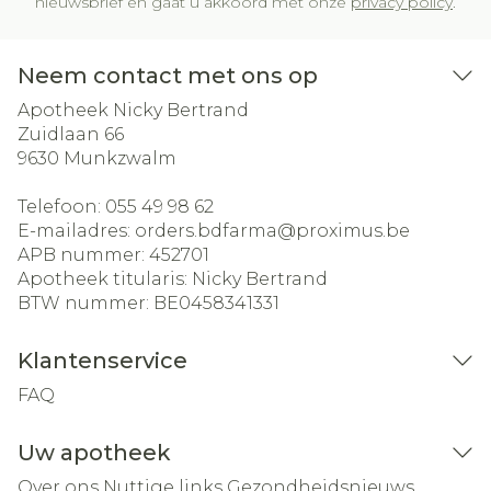
nieuwsbrief en gaat u akkoord met onze
privacy policy
.
Neem contact met ons op
Apotheek Nicky Bertrand
Zuidlaan 66
9630
Munkzwalm
Telefoon:
055 49 98 62
E-mailadres:
orders.bdfarma@
proximus.be
APB nummer:
452701
Apotheek titularis:
Nicky Bertrand
BTW nummer:
BE0458341331
Klantenservice
FAQ
Uw apotheek
Over ons
Nuttige links
Gezondheidsnieuws